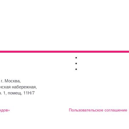
+7 (495)
Контакты
252-76-58
Реквизиты
fcc@funds-
Раскрытие информации
custody.ru
 г. Москва,
нская набережная,
р. 1, помещ. 11H/7
ндов»
Пользовательское соглашение