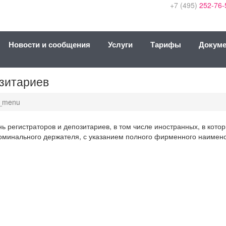
+7 (495)
252-76-
Новости и сообщения
Услуги
Тарифы
Докум
озитариев
ie_menu
ь регистраторов и депозитариев, в том числе иностранных, в кото
оминального держателя, с указанием полного фирменного наимено