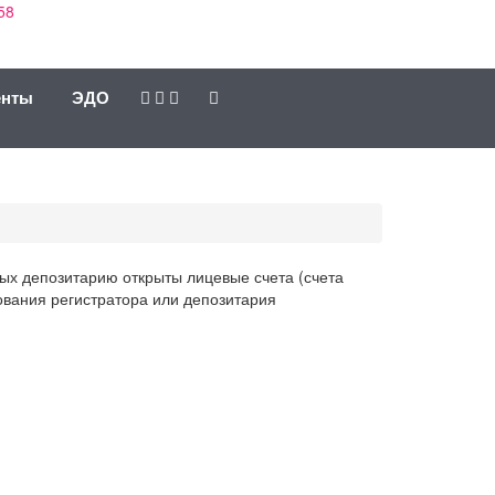
58
енты
ЭДО
рых депозитарию открыты лицевые счета (счета
вания регистратора или депозитария