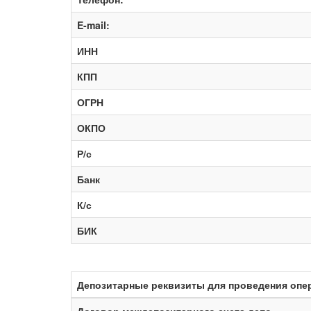
E-mail:
ИНН
КПП
ОГРН
ОКПО
Р/с
Банк
К/с
БИК
Депозитарные реквизиты для проведения опе