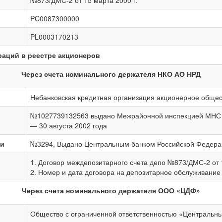
№873/ДМС-2 от 15 марта 2000 г.
PC0087300000
PL0003170213
раций в реестре акционеров
Через счета номинального держателя НКО АО НРД
Небанковская кредитная организация акционерное обще
№1027739132563 выдано Межрайонной инспекцией МНС Ро
— 30 августа 2002 года
ии
№3294, Выдано Центральным банком Российской Федерац
1. Договор междепозитарного счета депо №873/ДМС-2 от 1
2. Номер и дата договора на депозитарное обслуживани
Через счета номинального держателя ООО «ЦДФ»
Общество с ограниченной ответственностью «Центральн