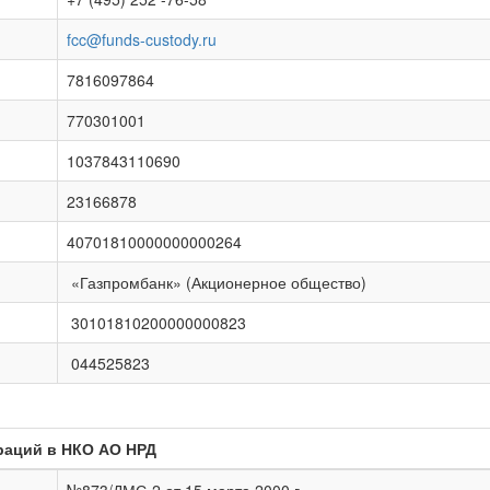
fcc@funds-custody.ru
7816097864
770301001
1037843110690
23166878
40701810000000000264
«Газпромбанк» (Акционерное общество)
30101810200000000823
044525823
раций в НКО АО НРД