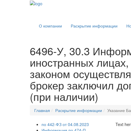
О компании
Раскрытие информации
Но
6496-У, 30.3 Информ
иностранных лицах,
законом осуществля
брокер заключил до
(при наличии)
Главная
Раскрытие информации
Указание Ба
по 442-ФЗ от 04.08.2023
Text here
Информация по 474-П