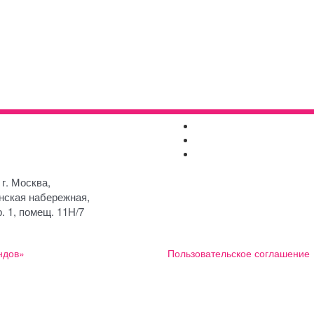
+7 (495)
Контакты
252-76-58
Реквизиты
fcc@funds-
Раскрытие информации
custody.ru
 г. Москва,
нская набережная,
р. 1, помещ. 11H/7
ндов»
Пользовательское соглашение