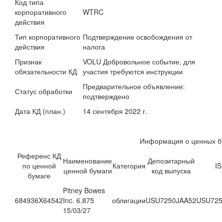
Код типа
корпоративного
WTRC
действия
Тип корпоративного
Подтверждение освобождения от
действия
налога
Признак
VOLU Добровольное событие, для
обязательности КД
участия требуются инструкции
Предварительное объявление:
Статус обработки
подтверждено
Дата КД (план.)
14 сентября 2022 г.
Информация о ценных б
Референс КД
Наименование
Депозитарный
по ценной
Категория
IS
ценной бумаги
код выпуска
бумаге
Pitney Bowes
684936X64542
Inc. 6.875
облигации
USU7250JAA52
USU725
15/03/27