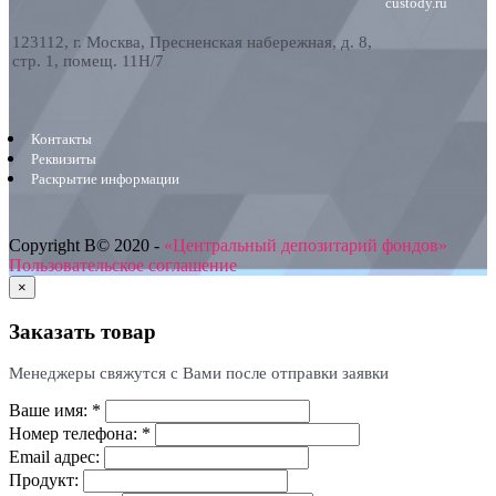
custody.ru
123112, г. Москва, Пресненская набережная, д. 8,
стр. 1, помещ. 11H/7
Контакты
Реквизиты
Раскрытие информации
Copyright В© 2020 -
«Центральный депозитарий фондов»
Пользовательское соглашение
×
Заказать товар
Менеджеры свяжутся с Вами после отправки заявки
Ваше имя:
*
Номер телефона:
*
Email адрес:
Продукт: